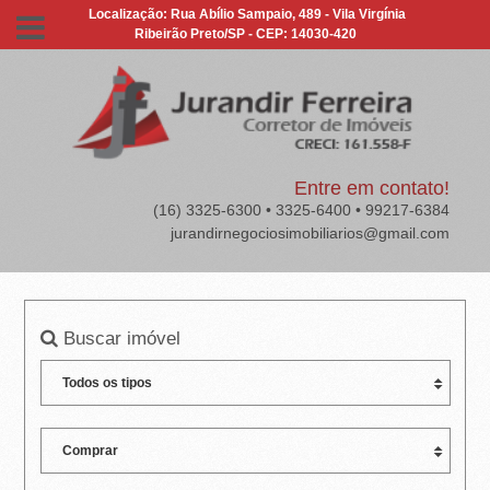
J
Localização: Rua Abílio Sampaio, 489 - Vila Virgínia
Ribeirão Preto/SP - CEP: 14030-420
U
R
A
N
Entre em contato!
(16) 3325-6300 • 3325-6400 • 99217-6384
D
jurandirnegociosimobiliarios@gmail.com
I
R
Buscar imóvel
F
E
R