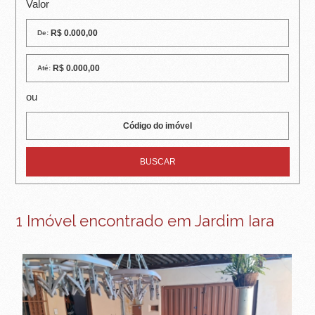
R
Valor
E
De:
I
Até:
R
ou
A
I
M
Ó
V
1 Imóvel encontrado em Jardim Iara
E
I
S