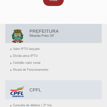
E
T
O
-
L
PREFEITURA
I
S
Ribeirão Preto SP
N
P
Valor IPTU lançado
K
Dívida ativa IPTU
S
Certidão valor venal
Ú
Alvará de Funcionamento
T
E
I
CPFL
S
Consulta de débitos / 2ª Via