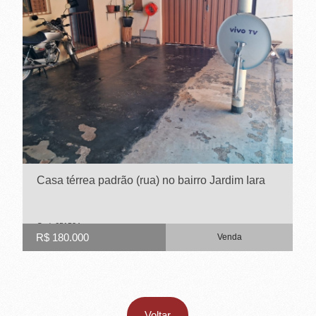
-
R
I
B
E
I
R
Casa térrea padrão (rua) no bairro Jardim Iara
Ã
O
Cod. 651534
R$ 180.000
Venda
P
R
Voltar