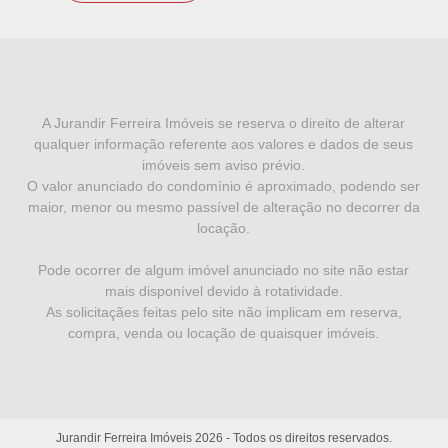
I
N
F
A Jurandir Ferreira Imóveis se reserva o direito de alterar
qualquer informação referente aos valores e dados de seus
O
imóveis sem aviso prévio.
R
O valor anunciado do condomínio é aproximado, podendo ser
maior, menor ou mesmo passível de alteração no decorrer da
M
locação.
A
Pode ocorrer de algum imóvel anunciado no site não estar
Ç
mais disponível devido à rotatividade.
Õ
As solicitaçães feitas pelo site não implicam em reserva,
compra, venda ou locação de quaisquer imóveis.
E
S
L
Jurandir Ferreira Imóveis
2026
- Todos os direitos reservados.