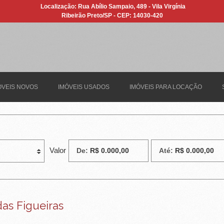
Localização: Rua Abílio Sampaio, 489 - Vila Virgínia
Ribeirão Preto/SP - CEP: 14030-420
ÓVEIS NOVOS
IMÓVEIS USADOS
IMÓVEIS PARA LOCAÇÃO
Valor
De:
Até:
as Figueiras