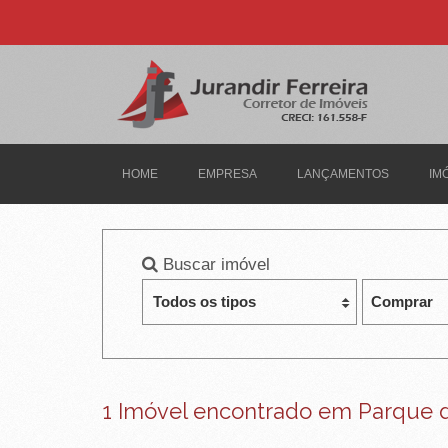
J
U
R
A
N
HOME
EMPRESA
LANÇAMENTOS
IM
D
I
Buscar imóvel
R
F
E
R
1 Imóvel encontrado em Parque d