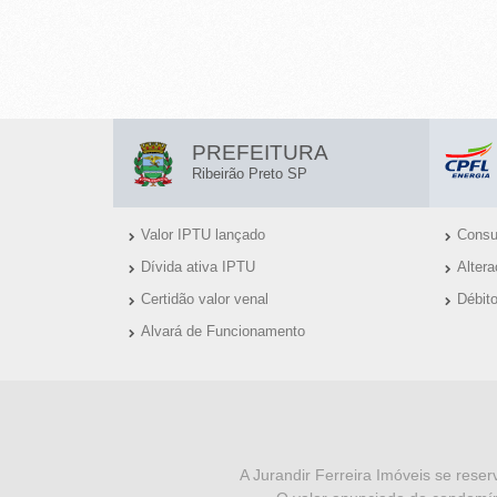
-
R
I
L
B
PREFEITURA
I
Ribeirão Preto SP
E
N
I
Valor IPTU lançado
Consul
K
Dívida ativa IPTU
Alter
R
S
Certidão valor venal
Débit
Ú
Ã
Alvará de Funcionamento
T
O
E
I
P
I
N
R
S
F
A Jurandir Ferreira Imóveis se reser