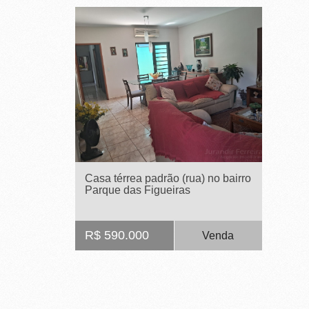
R
E
I
R
A
I
M
Casa térrea padrão (rua) no bairro
Ó
Parque das Figueiras
V
Cod. 651514
E
R$ 590.000
Venda
I
S