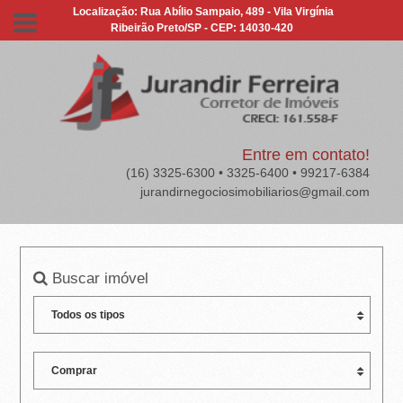
J
Localização: Rua Abílio Sampaio, 489 - Vila Virgínia
Ribeirão Preto/SP - CEP: 14030-420
U
R
A
N
Entre em contato!
(16) 3325-6300 • 3325-6400 • 99217-6384
D
jurandirnegociosimobiliarios@gmail.com
I
R
Buscar imóvel
F
E
R