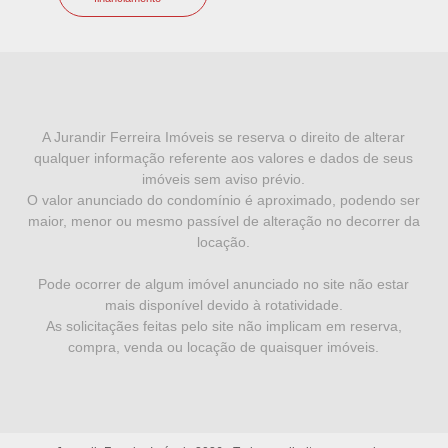
I
N
F
A Jurandir Ferreira Imóveis se reserva o direito de alterar
qualquer informação referente aos valores e dados de seus
O
imóveis sem aviso prévio.
R
O valor anunciado do condomínio é aproximado, podendo ser
maior, menor ou mesmo passível de alteração no decorrer da
M
locação.
A
Pode ocorrer de algum imóvel anunciado no site não estar
Ç
mais disponível devido à rotatividade.
Õ
As solicitaçães feitas pelo site não implicam em reserva,
compra, venda ou locação de quaisquer imóveis.
E
S
L