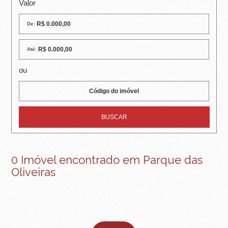
R
Valor
E
De:
I
Até:
R
ou
A
I
M
Ó
V
0 Imóvel encontrado em Parque das
Oliveiras
E
I
S