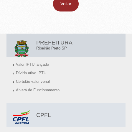
-
Voltar
R
I
L
B
PREFEITURA
I
E
Ribeirão Preto SP
N
I
Valor IPTU lançado
K
R
Dívida ativa IPTU
S
Certidão valor venal
Ã
Ú
Alvará de Funcionamento
O
T
E
P
I
CPFL
R
S