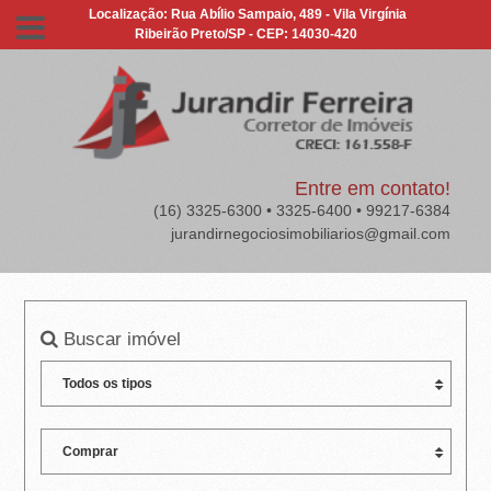
J
Localização: Rua Abílio Sampaio, 489 - Vila Virgínia
Ribeirão Preto/SP - CEP: 14030-420
U
R
A
N
Entre em contato!
(16) 3325-6300 • 3325-6400 • 99217-6384
D
jurandirnegociosimobiliarios@gmail.com
I
R
Buscar imóvel
F
E
R