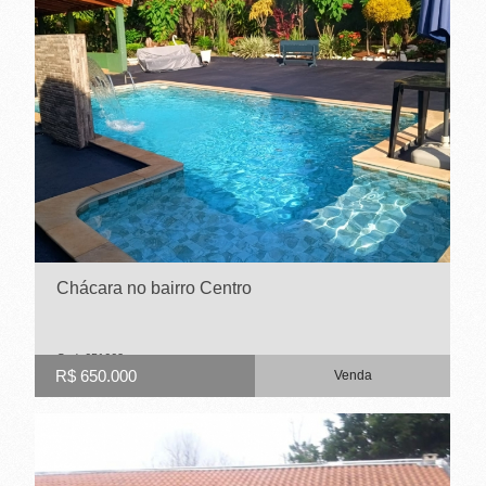
E
T
O
-
S
P
Chácara no bairro Centro
Cod. 651662
R$ 650.000
Venda