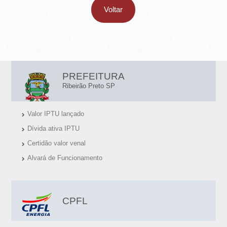
Voltar
L
PREFEITURA
I
Ribeirão Preto SP
N
Valor IPTU lançado
K
Dívida ativa IPTU
S
Certidão valor venal
Ú
Alvará de Funcionamento
T
E
I
CPFL
S