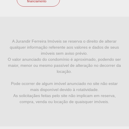
financiamento
I
N
F
A Jurandir Ferreira Imóveis se reserva o direito de alterar
qualquer informação referente aos valores e dados de seus
O
imóveis sem aviso prévio.
R
O valor anunciado do condomínio é aproximado, podendo ser
maior, menor ou mesmo passível de alteração no decorrer da
M
locação.
A
Pode ocorrer de algum imóvel anunciado no site não estar
Ç
mais disponível devido à rotatividade.
Õ
As solicitaçães feitas pelo site não implicam em reserva,
compra, venda ou locação de quaisquer imóveis.
E
S
L