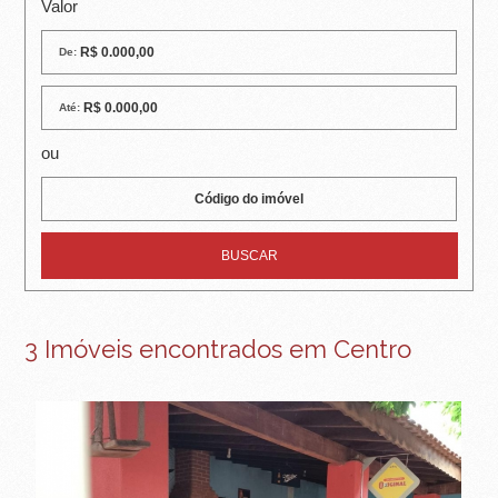
R
Valor
E
De:
I
Até:
R
ou
A
I
M
Ó
V
3 Imóveis encontrados em Centro
E
I
S