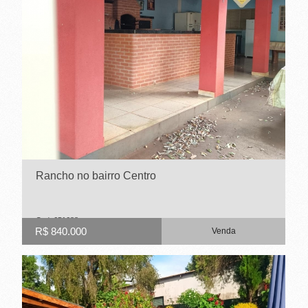
-
R
I
B
E
I
R
Rancho no bairro Centro
Ã
O
Cod. 651688
R$ 840.000
Venda
P
R