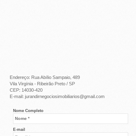
-
R
I
B
E
I
R
Endereço: Rua Abílio Sampaio, 489
Vila Virgínia - Ribeirão Preto / SP
Ã
CEP: 14030-420
E-mail: jurandirnegociosimobiliarios@gmail.com
O
P
Nome Completo
R
E-mail