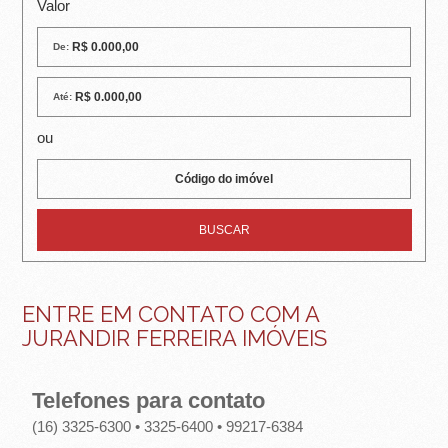
R
Valor
E
De:
I
Até:
R
ou
A
I
M
Ó
V
ENTRE EM CONTATO COM A
JURANDIR FERREIRA IMÓVEIS
E
I
Telefones para contato
S
(16) 3325-6300 • 3325-6400 • 99217-6384