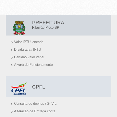
L
PREFEITURA
I
Ribeirão Preto SP
N
Valor IPTU lançado
K
Dívida ativa IPTU
S
Certidão valor venal
Ú
Alvará de Funcionamento
T
E
I
CPFL
S
Consulta de débitos / 2ª Via
Alteração de Entrega conta