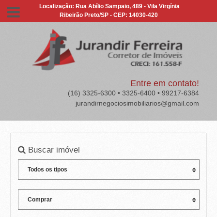
J
Localização: Rua Abílio Sampaio, 489 - Vila Virgínia
Ribeirão Preto/SP - CEP: 14030-420
U
R
A
N
Entre em contato!
(16) 3325-6300 • 3325-6400 • 99217-6384
D
jurandirnegociosimobiliarios@gmail.com
I
R
Buscar imóvel
F
E
R