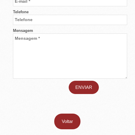
E
T
Telefone
O
Mensagem
-
S
P
Voltar