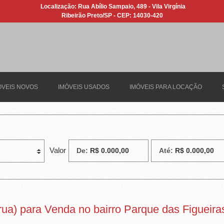
Localização: Rua Abílio Sampaio, 489 - Vila Virgínia
Ribeirão Preto/SP - CEP: 14030-420
ÓVEIS NOVOS
IMÓVEIS USADOS
IMÓVEIS PARA LOCAÇÃO
Valor
De:
Até:
rua) para Venda no bairro Parque das Figueira