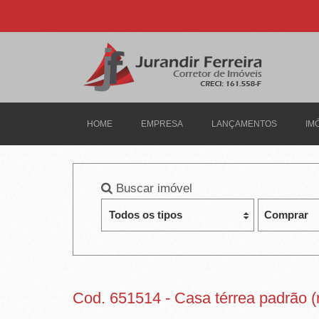
J
U
R
A
N
HOME
EMPRESA
LANÇAMENTOS
IM
D
I
Buscar imóvel
R
F
E
R
Cod. 651514 - Casa térrea padrão (