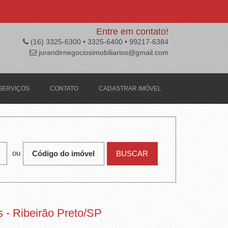
Entre em contato!
(16) 3325-6300 • 3325-6400 • 99217-6384
jurandirnegociosimobiliarios@gmail.com
SERVIÇOS
CONTATO
CADASTRAR IMÓVEL
ou
s - Ribeirão Preto/SP