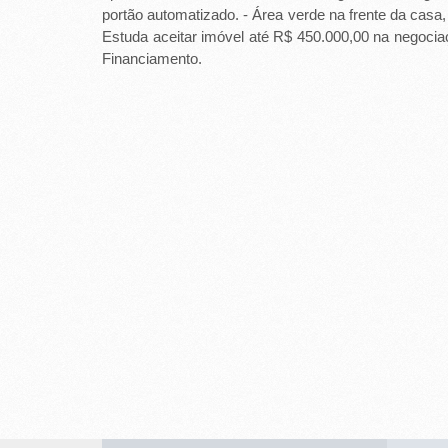
-
portão automatizado. - Área verde na frente da casa, 
Estuda aceitar imóvel até R$ 450.000,00 na negoci
R
Financiamento.
I
B
E
I
R
Ã
O
P
R