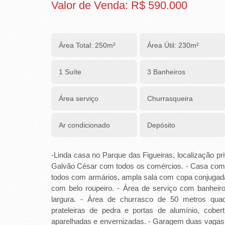
R
Valor de Venda: R$ 590.000
E
I
Área Total: 250m²
Área Útil: 230m²
R
1 Suíte
3 Banheiros
A
I
Área serviço
Churrasqueira
M
Ar condicionado
Depósito
Ó
V
-Linda casa no Parque das Figueiras, localização pri
Galvão César com todos os comércios. - Casa com 
E
todos com armários, ampla sala com copa conjugada
com belo roupeiro. - Área de serviço com banheir
I
largura. - Área de churrasco de 50 metros qu
S
prateleiras de pedra e portas de alumínio, cobe
aparelhadas e envernizadas. - Garagem duas vagas 