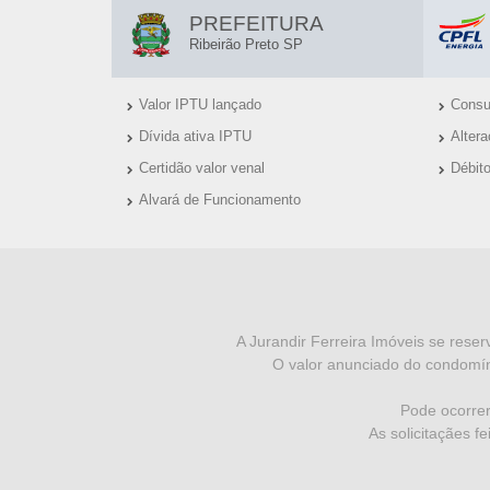
E
L
PREFEITURA
T
I
Ribeirão Preto SP
N
O
Valor IPTU lançado
Consul
K
-
Dívida ativa IPTU
Alter
S
S
Certidão valor venal
Débit
Ú
Alvará de Funcionamento
P
T
E
I
I
N
S
F
A Jurandir Ferreira Imóveis se reser
O valor anunciado do condomín
O
R
Pode ocorrer
As solicitaçães f
M
A