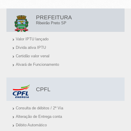
L
PREFEITURA
I
Ribeirão Preto SP
N
Valor IPTU lançado
K
Dívida ativa IPTU
S
Certidão valor venal
Ú
Alvará de Funcionamento
T
E
I
CPFL
S
Consulta de débitos / 2ª Via
Alteração de Entrega conta
Débito Automático