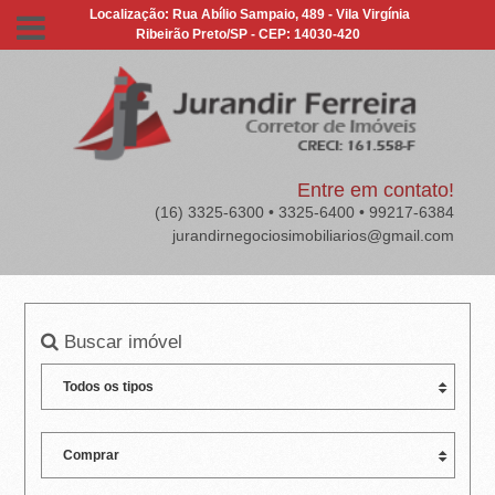
J
Localização: Rua Abílio Sampaio, 489 - Vila Virgínia
Ribeirão Preto/SP - CEP: 14030-420
U
R
A
N
Entre em contato!
(16) 3325-6300 • 3325-6400 • 99217-6384
D
jurandirnegociosimobiliarios@gmail.com
I
R
Buscar imóvel
F
E
R