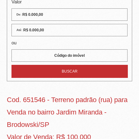
R
Valor
E
De:
I
Até:
R
ou
A
I
M
Ó
V
Cod. 651546 - Terreno padrão (rua) para
E
Venda no bairro Jardim Miranda -
I
Brodowski/SP
S
Valor de Venda: R$ 100.000