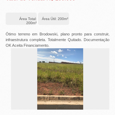
-
R
Área Total:
Área Útil: 200m²
I
200m²
B
Ótimo terreno em Brodowski, plano pronto para construir,
infraestrutura completa. Totalmente Quitado. Documentação
E
OK Aceita Financiamento.
I
R
Ã
O
P
R