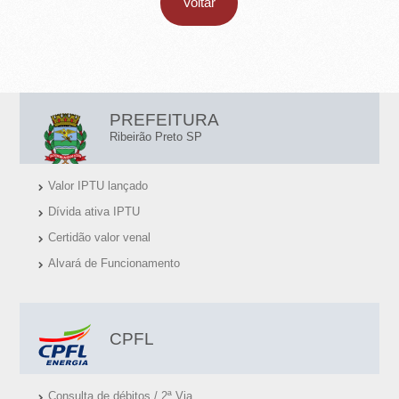
Voltar
L
PREFEITURA
I
Ribeirão Preto SP
N
Valor IPTU lançado
K
Dívida ativa IPTU
S
Certidão valor venal
Ú
Alvará de Funcionamento
T
E
I
CPFL
S
Consulta de débitos / 2ª Via