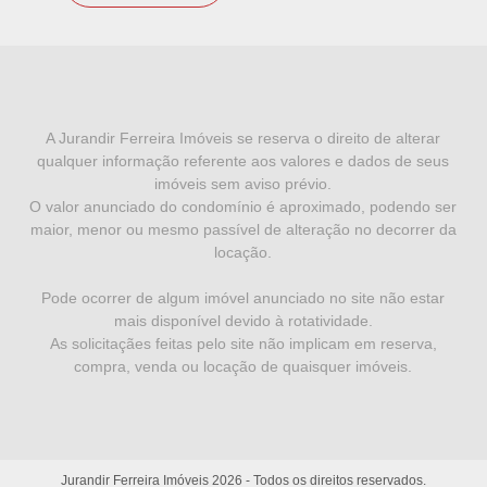
I
N
F
A Jurandir Ferreira Imóveis se reserva o direito de alterar
qualquer informação referente aos valores e dados de seus
O
imóveis sem aviso prévio.
R
O valor anunciado do condomínio é aproximado, podendo ser
maior, menor ou mesmo passível de alteração no decorrer da
M
locação.
A
Pode ocorrer de algum imóvel anunciado no site não estar
Ç
mais disponível devido à rotatividade.
Õ
As solicitaçães feitas pelo site não implicam em reserva,
compra, venda ou locação de quaisquer imóveis.
E
S
L
Jurandir Ferreira Imóveis
2026
- Todos os direitos reservados.