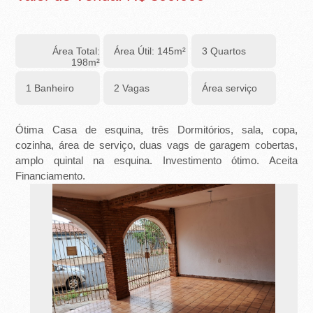
-
R
Área Total:
Área Útil: 145m²
3 Quartos
I
198m²
B
1 Banheiro
2 Vagas
Área serviço
E
Ótima Casa de esquina, três Dormitórios, sala, copa,
I
cozinha, área de serviço, duas vags de garagem cobertas,
amplo quintal na esquina. Investimento ótimo. Aceita
R
Financiamento.
Ã
O
P
R