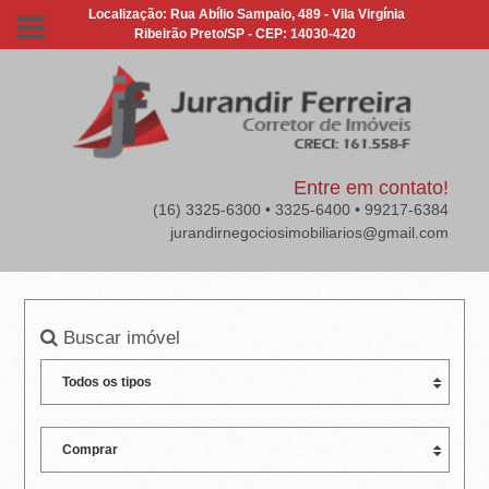
J
Localização: Rua Abílio Sampaio, 489 - Vila Virgínia
Ribeirão Preto/SP - CEP: 14030-420
U
R
A
N
Entre em contato!
(16) 3325-6300 • 3325-6400 • 99217-6384
D
jurandirnegociosimobiliarios@gmail.com
I
R
Buscar imóvel
F
E
R