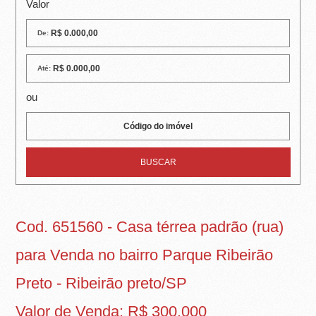
R
Valor
E
De:
I
Até:
R
ou
A
I
M
Ó
V
Cod. 651560 - Casa térrea padrão (rua)
E
para Venda no bairro Parque Ribeirão
I
Preto - Ribeirão preto/SP
S
Valor de Venda: R$ 300.000