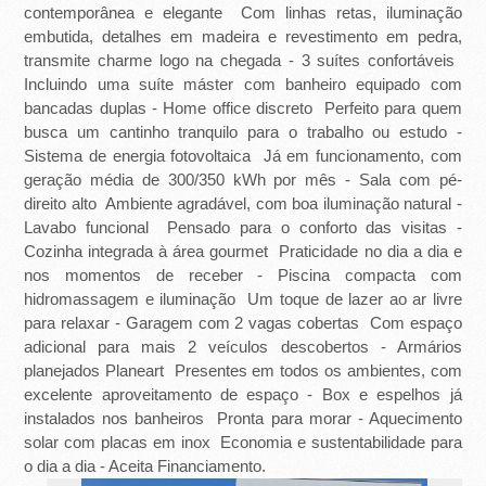
E
contemporânea e elegante  Com linhas retas, iluminação
T
embutida, detalhes em madeira e revestimento em pedra,
transmite charme logo na chegada - 3 suítes confortáveis 
O
Incluindo uma suíte máster com banheiro equipado com
bancadas duplas - Home office discreto  Perfeito para quem
-
busca um cantinho tranquilo para o trabalho ou estudo -
Sistema de energia fotovoltaica  Já em funcionamento, com
S
geração média de 300/350 kWh por mês - Sala com pé-
P
direito alto  Ambiente agradável, com boa iluminação natural -
Lavabo funcional  Pensado para o conforto das visitas -
Cozinha integrada à área gourmet  Praticidade no dia a dia e
nos momentos de receber - Piscina compacta com
hidromassagem e iluminação  Um toque de lazer ao ar livre
para relaxar - Garagem com 2 vagas cobertas  Com espaço
adicional para mais 2 veículos descobertos - Armários
planejados Planeart  Presentes em todos os ambientes, com
excelente aproveitamento de espaço - Box e espelhos já
instalados nos banheiros  Pronta para morar - Aquecimento
solar com placas em inox  Economia e sustentabilidade para
o dia a dia - Aceita Financiamento.