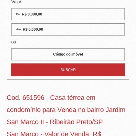
R
Valor
E
De:
I
Até:
R
ou
A
I
M
Ó
V
Cod. 651596 - Casa térrea em
E
condomínio para Venda no bairro Jardim
I
San Marco II - Ribeirão Preto/SP
S
San Marco - Valor de Venda: R$