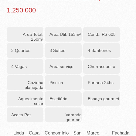
-
1.250.000
R
I
Área Total:
Área Útil: 153m²
Cond.: R$ 605
B
250m²
E
3 Quartos
3 Suítes
4 Banheiros
I
4 Vagas
Área serviço
Churrasqueira
R
Cozinha
Piscina
Portaria 24hs
Ã
planejada
O
Aquecimento
Escritório
Espaço gourmet
solar
P
Aceita Pet
Varanda
gourmet
R
- Linda Casa Condomínio San Marco. - Fachada