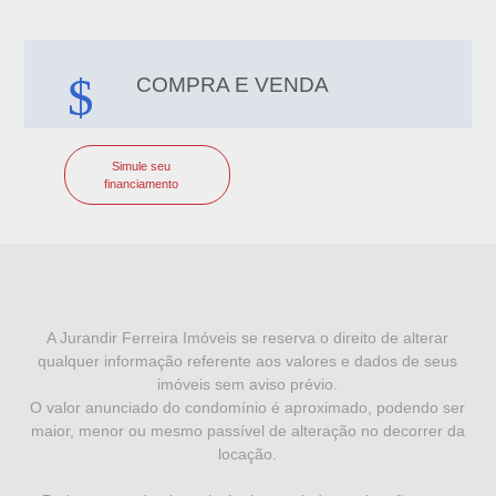
COMPRA E VENDA
Simule seu
financiamento
I
N
F
A Jurandir Ferreira Imóveis se reserva o direito de alterar
qualquer informação referente aos valores e dados de seus
O
imóveis sem aviso prévio.
R
O valor anunciado do condomínio é aproximado, podendo ser
maior, menor ou mesmo passível de alteração no decorrer da
M
locação.
A