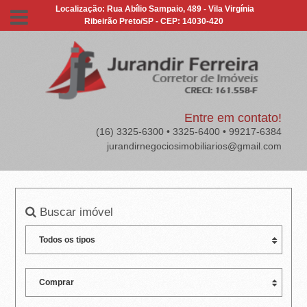
J
Localização: Rua Abílio Sampaio, 489 - Vila Virgínia
Ribeirão Preto/SP - CEP: 14030-420
U
R
A
N
Entre em contato!
(16) 3325-6300 • 3325-6400 • 99217-6384
D
jurandirnegociosimobiliarios@gmail.com
I
R
Buscar imóvel
F
E
R