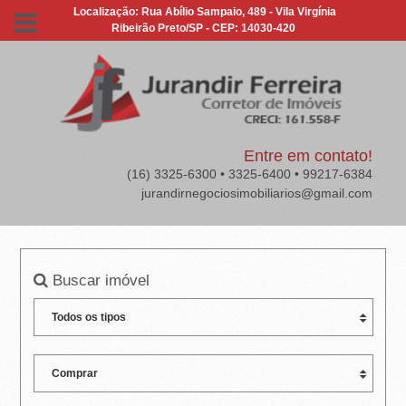
J
Localização: Rua Abílio Sampaio, 489 - Vila Virgínia
Ribeirão Preto/SP - CEP: 14030-420
U
R
A
N
Entre em contato!
(16) 3325-6300 • 3325-6400 • 99217-6384
D
jurandirnegociosimobiliarios@gmail.com
I
R
Buscar imóvel
F
E
R