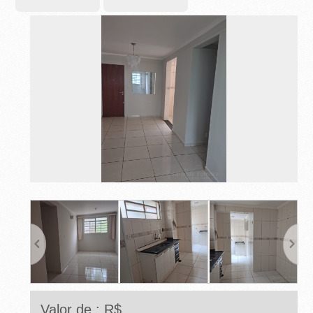
-
R
I
B
E
I
R
Ã
O
P
R
Valor de : R$