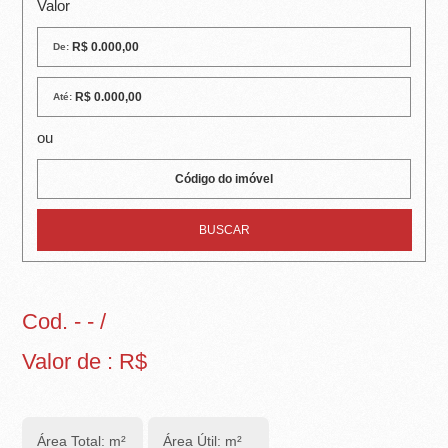
R
Valor
E
De:
I
Até:
R
ou
A
I
M
Ó
V
Cod. - - /
E
Valor de : R$
I
S
Área Total: m²
Área Útil: m²