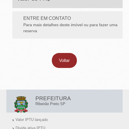
E
T
ENTRE EM CONTATO
O
Para mais detalhes deste imóvel ou para fazer uma
-
reserva
S
P
Voltar
L
PREFEITURA
I
Ribeirão Preto SP
N
Valor IPTU lançado
K
Dívida ativa IPTU