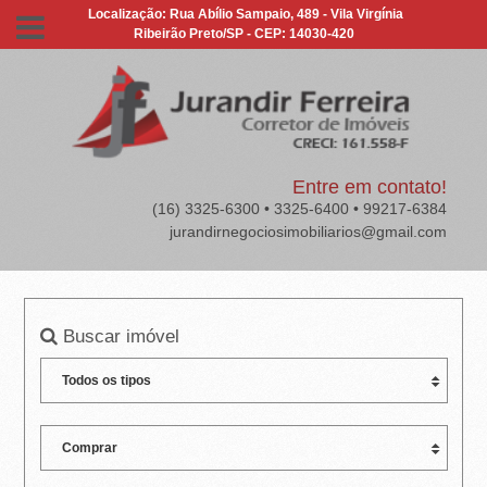
J
Localização: Rua Abílio Sampaio, 489 - Vila Virgínia
Ribeirão Preto/SP - CEP: 14030-420
U
R
A
N
Entre em contato!
(16) 3325-6300 • 3325-6400 • 99217-6384
D
jurandirnegociosimobiliarios@gmail.com
I
R
Buscar imóvel
F
E
R