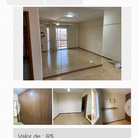
-
R
I
B
E
I
R
Ã
O
P
R
Valor de : R$