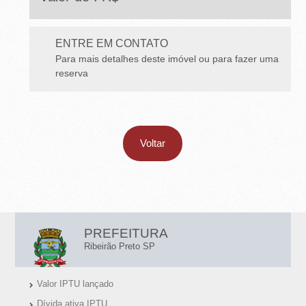
E
T
ENTRE EM CONTATO
O
Para mais detalhes deste imóvel ou para fazer uma
-
reserva
S
P
Voltar
L
PREFEITURA
I
Ribeirão Preto SP
N
Valor IPTU lançado
K
Dívida ativa IPTU