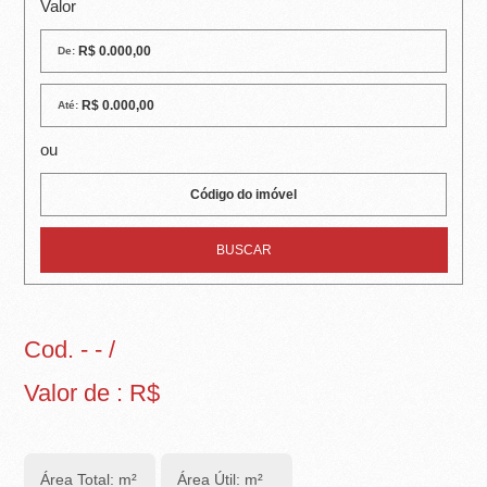
R
Valor
E
De:
I
Até:
R
ou
A
I
M
Ó
V
Cod. - - /
E
Valor de : R$
I
S
Área Total: m²
Área Útil: m²