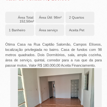
-
R
Área Total:
Área Útil: 98m²
2 Quartos
I
152,50m²
B
1 Banheiro
Área serviço
Aceita Pet
E
Ótima Casa na Rua Capitão Salomão, Campos Elíseos,
I
localização privilegiada no bairro. Casa de fundos com 98
metros quadrados. Dois Dormitórios, sala, ampla cozinha,
R
área de serviço, quintal, corredor para a rua que da para
passar motos. Valor R$ 180.000,00 Aceita Financiamento.
Ã
O
P
R