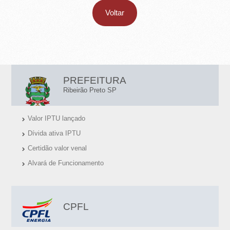
Voltar
L
PREFEITURA
I
Ribeirão Preto SP
N
Valor IPTU lançado
K
Dívida ativa IPTU
S
Certidão valor venal
Ú
Alvará de Funcionamento
T
E
I
CPFL
S