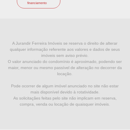
financiamento
I
N
F
A Jurandir Ferreira Imóveis se reserva o direito de alterar
qualquer informação referente aos valores e dados de seus
O
imóveis sem aviso prévio.
R
O valor anunciado do condomínio é aproximado, podendo ser
maior, menor ou mesmo passível de alteração no decorrer da
M
locação.
A
Pode ocorrer de algum imóvel anunciado no site não estar
Ç
mais disponível devido à rotatividade.
Õ
As solicitaçães feitas pelo site não implicam em reserva,
compra, venda ou locação de quaisquer imóveis.
E
S
L