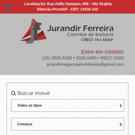
J
Localização: Rua Abílio Sampaio, 489 - Vila Virgínia
Ribeirão Preto/SP - CEP: 14030-420
U
R
A
N
Entre em contato!
(16) 3325-6300 • 3325-6400 • 99217-6384
D
jurandirnegociosimobiliarios@gmail.com
I
R
Buscar imóvel
F
E
R