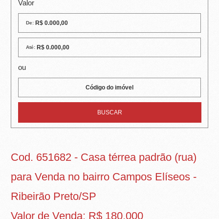
R
Valor
E
De:
I
Até:
R
ou
A
I
M
Ó
V
Cod. 651682 - Casa térrea padrão (rua)
E
para Venda no bairro Campos Elíseos -
I
Ribeirão Preto/SP
S
Valor de Venda: R$ 180.000