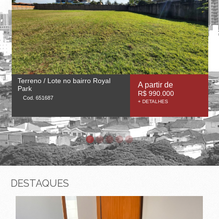
-
R
I
B
E
Terreno / Lote no bairro Royal
C
A partir de
Park
R$ 990.000
Cod. 651687
I
+ DETALHES
R
Ã
O
P
DESTAQUES
R