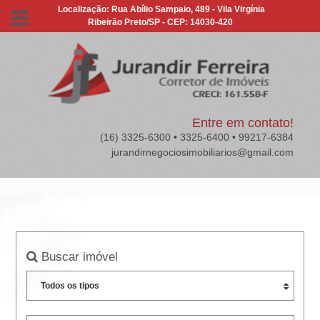
J
Localização: Rua Abílio Sampaio, 489 - Vila Virgínia
Ribeirão Preto/SP - CEP: 14030-420
U
R
A
N
Entre em contato!
(16) 3325-6300 • 3325-6400 • 99217-6384
D
jurandirnegociosimobiliarios@gmail.com
I
R
F
E
Buscar imóvel
R