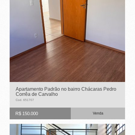
E
T
O
-
S
P
Apartamento Padrão no bairro Chácaras Pedro
Corrêa de Carvalho
Cod. 651707
R$ 150.000
Venda