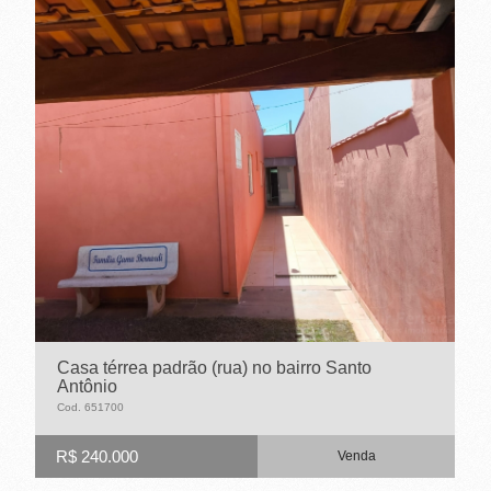
Casa térrea padrão (rua) no bairro Santo
Antônio
Cod. 651700
R$ 240.000
Venda