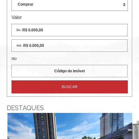
R
E
Valor
I
De:
R
A
Até:
I
ou
M
Ó
V
E
DESTAQUES
I
S