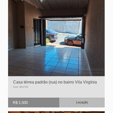
Casa térrea padrão (rua) no bairro Vila Virgínia
Cod. 651701
R$ 1.500
Locação