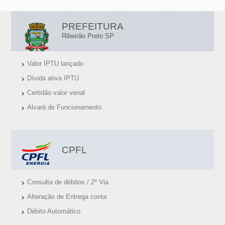
L
PREFEITURA
I
Ribeirão Preto SP
N
Valor IPTU lançado
K
Dívida ativa IPTU
S
Certidão valor venal
Ú
Alvará de Funcionamento
T
E
I
CPFL
S
Consulta de débitos / 2ª Via
Alteração de Entrega conta
Débito Automático