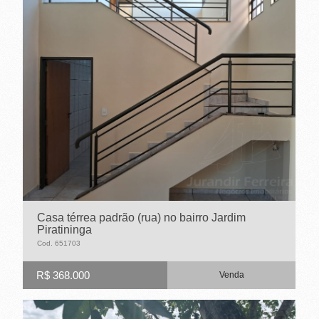
Casa térrea padrão (rua) no bairro Jardim
Piratininga
Cod. 651703
R$ 368.000
Venda