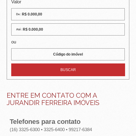
R
Valor
E
De:
I
Até:
R
ou
A
I
M
Ó
V
ENTRE EM CONTATO COM A
JURANDIR FERREIRA IMÓVEIS
E
I
Telefones para contato
S
(16) 3325-6300 • 3325-6400 • 99217-6384