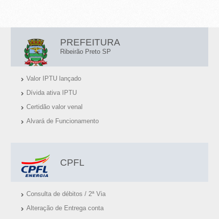
L
PREFEITURA
I
Ribeirão Preto SP
N
Valor IPTU lançado
K
Dívida ativa IPTU
S
Certidão valor venal
Ú
Alvará de Funcionamento
T
E
I
CPFL
S
Consulta de débitos / 2ª Via
Alteração de Entrega conta