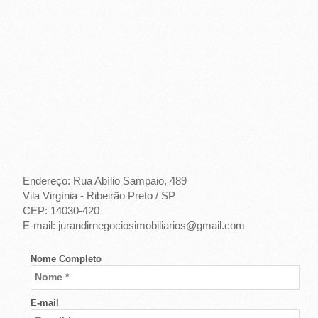
-
R
I
B
E
I
R
Endereço: Rua Abílio Sampaio, 489
Vila Virgínia - Ribeirão Preto / SP
Ã
CEP: 14030-420
E-mail: jurandirnegociosimobiliarios@gmail.com
O
P
Nome Completo
R
E-mail