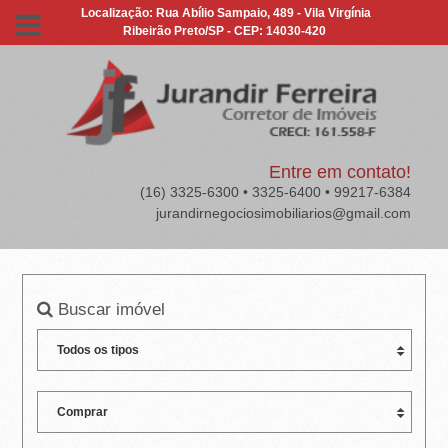
J
Localização: Rua Abílio Sampaio, 489 - Vila Virgínia
Ribeirão Preto/SP - CEP: 14030-420
U
R
A
N
Entre em contato!
(16) 3325-6300 • 3325-6400 • 99217-6384
D
jurandirnegociosimobiliarios@gmail.com
I
R
Buscar imóvel
F
E
R