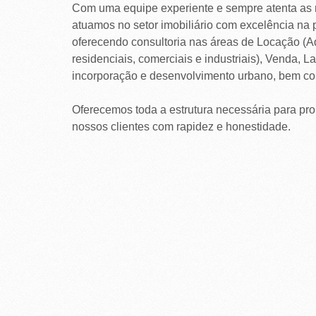
R
Com uma equipe experiente e sempre atenta as n
E
atuamos no setor imobiliário com excelência na 
oferecendo consultoria nas áreas de Locação (A
I
residenciais, comerciais e industriais), Venda, 
R
incorporação e desenvolvimento urbano, bem co
A
Oferecemos toda a estrutura necessária para pr
nossos clientes com rapidez e honestidade.
I
M
Ó
V
E
I
S