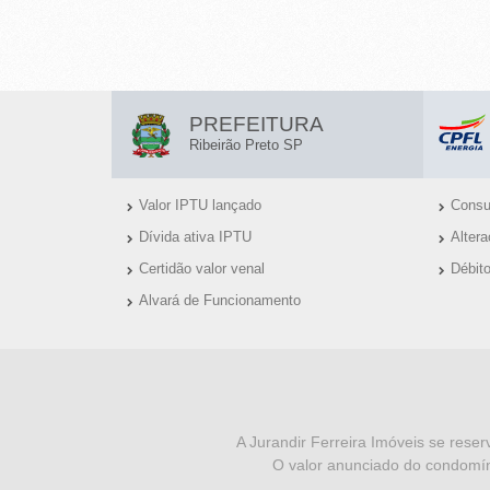
-
R
I
L
PREFEITURA
I
B
Ribeirão Preto SP
N
E
Valor IPTU lançado
Consul
K
I
Dívida ativa IPTU
Alter
S
R
Certidão valor venal
Débit
Ú
Alvará de Funcionamento
Ã
T
O
E
I
I
P
N
S
F
R
A Jurandir Ferreira Imóveis se reser
O valor anunciado do condomín
O