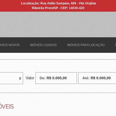
Localização: Rua Abílio Sampaio, 489 - Vila Virgínia
Ribeirão Preto/SP - CEP: 14030-420
ÓVEIS NOVOS
IMÓVEIS USADOS
IMÓVEIS PARA LOCAÇÃO
Valor
De:
Até:
ÓVEIS