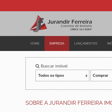
J
U
R
A
N
HOME
EMPRESA
LANÇAMENTOS
IM
D
I
Buscar imóvel
R
F
E
R
SOBRE A JURANDIR FERREIRA IM