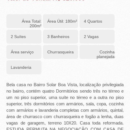
-
R
Área Total:
Área Útil: 180m²
4 Quartos
I
200m²
B
2 Suítes
3 Banheiros
2 Vagas
E
Área serviço
Churrasqueira
Cozinha
planejada
I
Lavanderia
R
Ã
Bela casa no Bairro Solar Boa Vista, localização privilegiada
no bairro, contém quatro Dormitórios sendo três no térreo e
O
um no piso superior, uma suíte no térreo e a outra no piso
superior, três dormitórios com armários, sala, copa, cozinha
P
com armários e lavanderia completas com armários, quintal,
R
área de churrasco com churrasqueira e fogão a lenha, duas
vagas de garagem, terreno 10X20. Casa toda reformada.
ESTUDA PERMUTA NA NEGOCIAÇÃO COM CASA DE