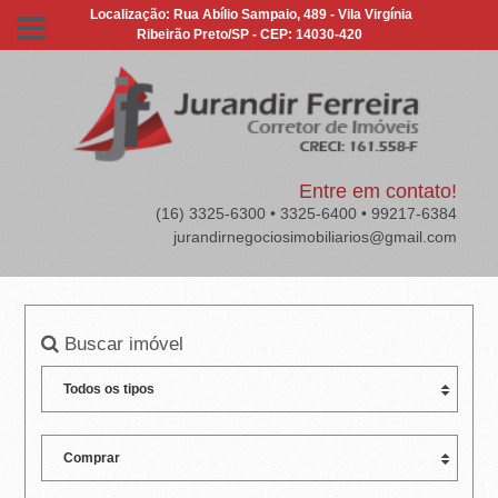
J
Localização: Rua Abílio Sampaio, 489 - Vila Virgínia
Ribeirão Preto/SP - CEP: 14030-420
U
R
A
N
Entre em contato!
(16) 3325-6300 • 3325-6400 • 99217-6384
D
jurandirnegociosimobiliarios@gmail.com
I
R
Buscar imóvel
F
E
R