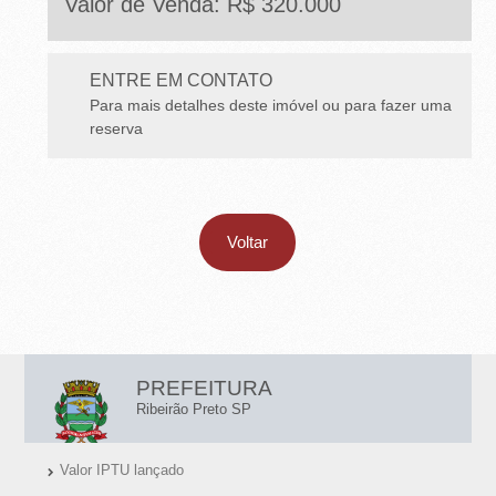
Valor de Venda: R$ 320.000
ENTRE EM CONTATO
Para mais detalhes deste imóvel ou para fazer uma
reserva
Voltar
L
PREFEITURA
I
Ribeirão Preto SP
N
Valor IPTU lançado
K