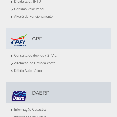
Dívida ativa IPTU
S
Certidão valor venal
Ú
Alvará de Funcionamento
T
E
I
CPFL
S
Consulta de débitos / 2ª Via
Alteração de Entrega conta
Débito Automático
DAERP
Informação Cadastral