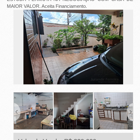
E
MAIOR VALOR. Aceita Financiamento.
T
O
-
S
P