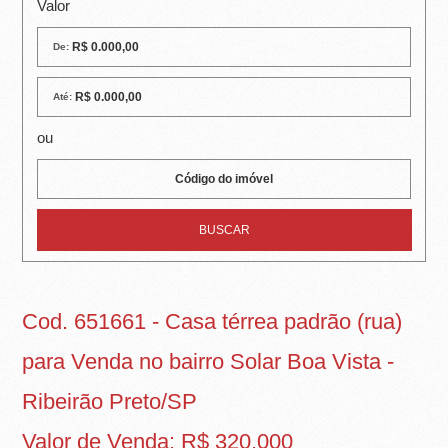
R
Valor
E
De:
I
Até:
R
ou
A
I
M
Ó
V
Cod. 651661 - Casa térrea padrão (rua)
E
para Venda no bairro Solar Boa Vista -
I
Ribeirão Preto/SP
S
Valor de Venda: R$ 320.000