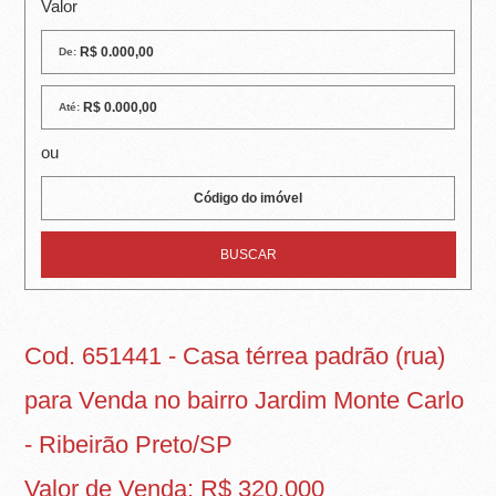
R
Valor
E
De:
I
Até:
R
ou
A
I
M
Ó
V
Cod. 651441 - Casa térrea padrão (rua)
E
para Venda no bairro Jardim Monte Carlo
I
- Ribeirão Preto/SP
S
Valor de Venda: R$ 320.000