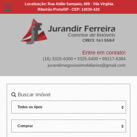
J
Localização: Rua Abílio Sampaio, 489 - Vila Virgínia
Ribeirão Preto/SP - CEP: 14030-420
U
R
A
N
Entre em contato!
(16) 3325-6300 • 3325-6400 • 99217-6384
D
jurandirnegociosimobiliarios@gmail.com
I
R
Buscar imóvel
F
E
R