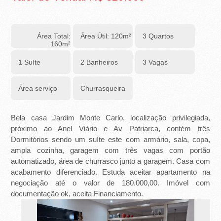
-
R
Área Total:
Área Útil: 120m²
3 Quartos
I
160m²
B
1 Suíte
2 Banheiros
3 Vagas
E
Área serviço
Churrasqueira
I
Bela casa Jardim Monte Carlo, localização privilegiada,
R
próximo ao Anel Viário e Av Patriarca, contém três
Ã
Dormitórios sendo um suíte este com armário, sala, copa,
ampla cozinha, garagem com três vagas com portão
O
automatizado, área de churrasco junto a garagem. Casa com
acabamento diferenciado. Estuda aceitar apartamento na
P
negociação até o valor de 180.000,00. Imóvel com
documentação ok, aceita Financiamento.
R