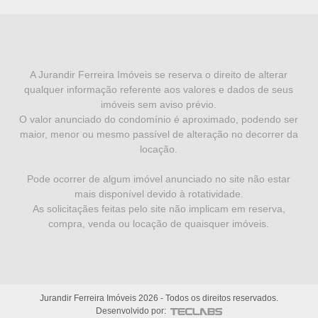
I
N
F
A Jurandir Ferreira Imóveis se reserva o direito de alterar
qualquer informação referente aos valores e dados de seus
O
imóveis sem aviso prévio.
R
O valor anunciado do condomínio é aproximado, podendo ser
maior, menor ou mesmo passível de alteração no decorrer da
M
locação.
A
Pode ocorrer de algum imóvel anunciado no site não estar
Ç
mais disponível devido à rotatividade.
Õ
As solicitaçães feitas pelo site não implicam em reserva,
compra, venda ou locação de quaisquer imóveis.
E
S
L
Jurandir Ferreira Imóveis
2026
- Todos os direitos reservados.
E
Desenvolvido por: