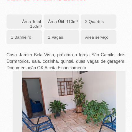
-
R
Área Total:
Área Útil: 110m²
2 Quartos
I
150m²
B
1 Banheiro
2 Vagas
Área serviço
E
Casa Jardim Bela Vista, próximo a Igreja São Camilo, dois
I
Dormitórios, sala, cozinha, quintal, duas vagas de garagem.
Documentação OK Aceita Financiamento.
R
Ã
O
P
R