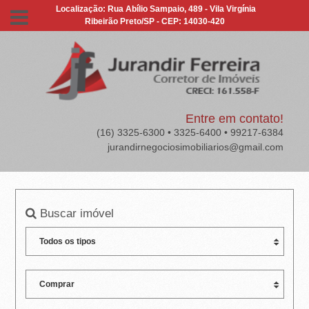
J
Localização: Rua Abílio Sampaio, 489 - Vila Virgínia
Ribeirão Preto/SP - CEP: 14030-420
U
R
A
N
Entre em contato!
(16) 3325-6300 • 3325-6400 • 99217-6384
D
jurandirnegociosimobiliarios@gmail.com
I
R
Buscar imóvel
F
E
R