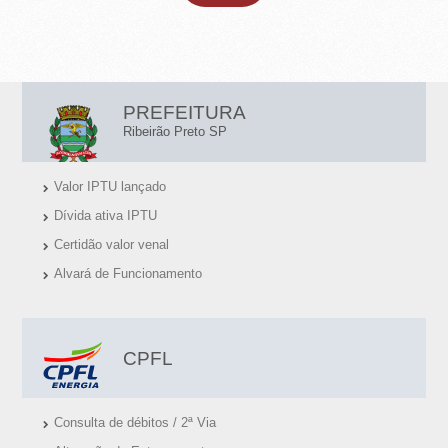
L
PREFEITURA
I
Ribeirão Preto SP
N
Valor IPTU lançado
K
Dívida ativa IPTU
S
Certidão valor venal
Ú
Alvará de Funcionamento
T
E
I
CPFL
S
Consulta de débitos / 2ª Via