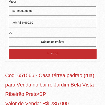
R
Valor
E
De:
I
Até:
R
ou
A
I
M
Ó
V
Cod. 651566 - Casa térrea padrão (rua)
E
para Venda no bairro Jardim Bela Vista -
I
Ribeirão Preto/SP
S
Valor de Venda: R$ 235.000