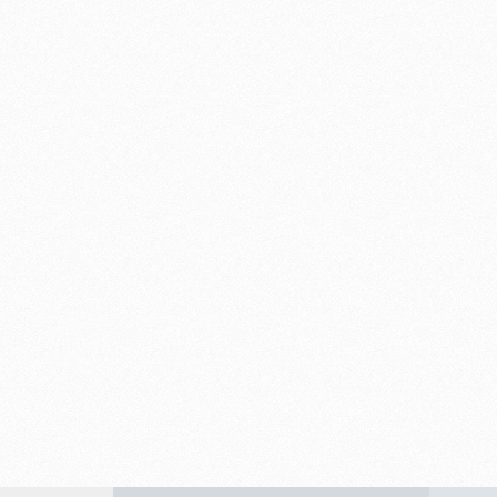
-
R
I
B
E
I
R
Ã
O
P
R