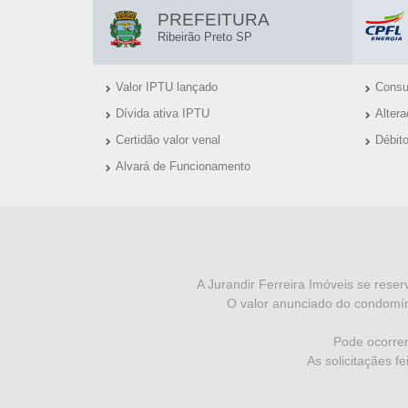
E
L
PREFEITURA
T
I
Ribeirão Preto SP
N
O
Valor IPTU lançado
Consul
K
-
Dívida ativa IPTU
Alter
S
S
Certidão valor venal
Débit
Ú
Alvará de Funcionamento
P
T
E
I
I
N
S
F
A Jurandir Ferreira Imóveis se reser
O valor anunciado do condomín
O
R
Pode ocorrer
As solicitaçães f
M
A