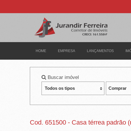
J
U
R
A
N
HOME
EMPRESA
LANÇAMENTOS
IM
D
I
Buscar imóvel
R
F
E
R
Cod. 651500 - Casa térrea padrão (r