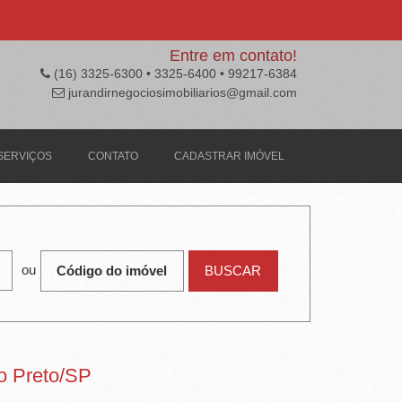
Entre em contato!
(16) 3325-6300 • 3325-6400 • 99217-6384
jurandirnegociosimobiliarios@gmail.com
SERVIÇOS
CONTATO
CADASTRAR IMÓVEL
ou
ão Preto/SP