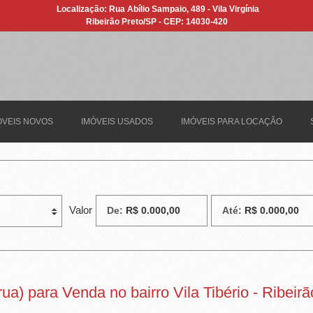
Localização: Rua Abílio Sampaio, 489 - Vila Virgínia
Ribeirão Preto/SP - CEP: 14030-420
ÓVEIS NOVOS
IMÓVEIS USADOS
IMÓVEIS PARA LOCAÇÃO
Valor
De:
Até:
ua) para Venda no bairro Vila Tibério - Ribeir