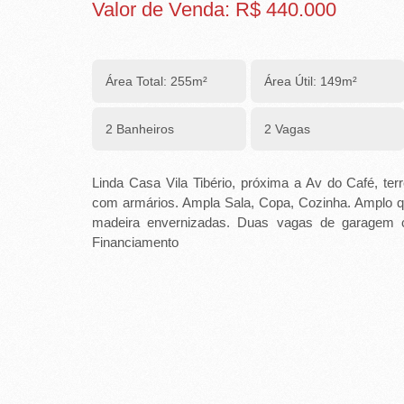
R
Valor de Venda: R$ 440.000
E
I
Área Total: 255m²
Área Útil: 149m²
R
2 Banheiros
2 Vagas
A
I
Linda Casa Vila Tibério, próxima a Av do Café, ter
M
com armários. Ampla Sala, Copa, Cozinha. Amplo qu
madeira envernizadas. Duas vagas de garagem c
Ó
Financiamento
V
E
I
S