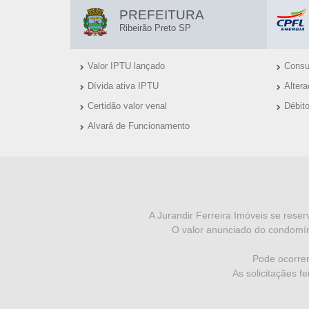
E
L
PREFEITURA
T
I
Ribeirão Preto SP
N
O
Valor IPTU lançado
Consul
K
-
Dívida ativa IPTU
Alter
S
S
Certidão valor venal
Débit
Ú
Alvará de Funcionamento
P
T
E
I
I
N
S
F
A Jurandir Ferreira Imóveis se reser
O valor anunciado do condomín
O
R
Pode ocorrer
As solicitaçães f
M
A