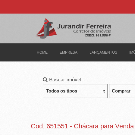
J
U
R
A
N
HOME
EMPRESA
LANÇAMENTOS
IM
D
I
Buscar imóvel
R
F
E
R
Cod. 651551 - Chácara para Venda