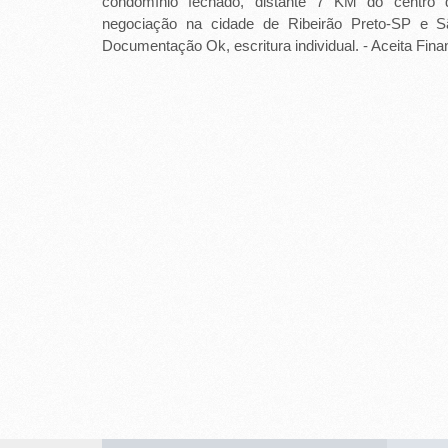
condomínio fechado, distante 7 KM do centro 
-
negociação na cidade de Ribeirão Preto-SP e 
Documentação Ok, escritura individual. - Aceita Fin
R
I
B
E
I
R
Ã
O
P
R