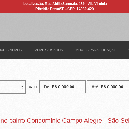
Localização: Rua Abílio Sampaio, 489 - Vila Virgínia
Ribeirão Preto/SP - CEP: 14030-420
ÓVEIS NOVOS
IMÓVEIS USADOS
IMÓVEIS PARA LOCAÇÃO
Valor
De:
Até:
 no bairro Condomínio Campo Alegre - São Se