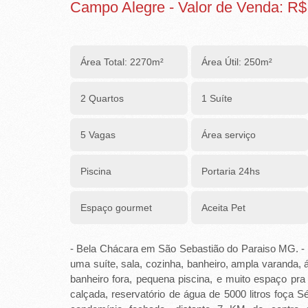
R
Campo Alegre - Valor de Venda: R$
E
I
Área Total: 2270m²
Área Útil: 250m²
R
2 Quartos
1 Suíte
A
I
5 Vagas
Área serviço
M
Piscina
Portaria 24hs
Ó
V
Espaço gourmet
Aceita Pet
E
- Bela Chácara em São Sebastião do Paraiso MG. -
I
uma suíte, sala, cozinha, banheiro, ampla varanda,
banheiro fora, pequena piscina, e muito espaço pra
S
calçada, reservatório de água de 5000 litros foça 