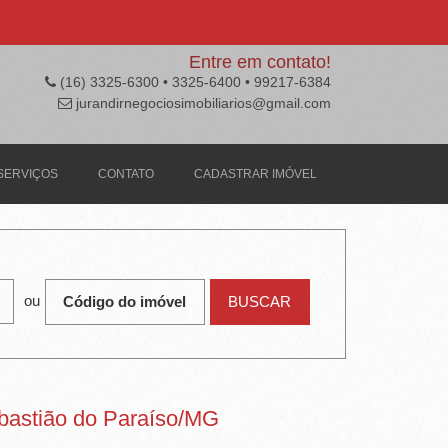
Entre em contato!
(16) 3325-6300 • 3325-6400 • 99217-6384
jurandirnegociosimobiliarios@gmail.com
SERVIÇOS
CONTATO
CADASTRAR IMÓVEL
ou
bastião do Paraíso/MG