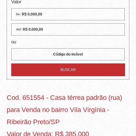
R
Valor
E
De:
I
Até:
R
ou
A
I
M
Ó
V
Cod. 651554 - Casa térrea padrão (rua)
E
para Venda no bairro Vila Virgínia -
I
Ribeirão Preto/SP
S
Valor de Venda: R$ 385.000