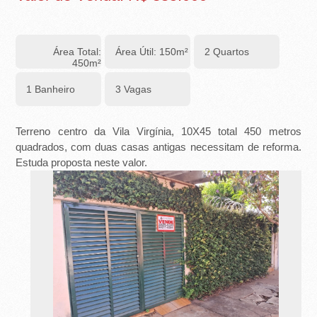
-
R
Área Total:
Área Útil: 150m²
2 Quartos
I
450m²
B
1 Banheiro
3 Vagas
E
Terreno centro da Vila Virgínia, 10X45 total 450 metros
I
quadrados, com duas casas antigas necessitam de reforma.
Estuda proposta neste valor.
R
Ã
O
P
R