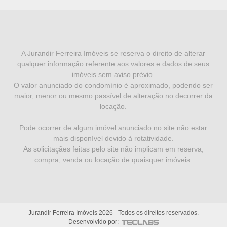
I
N
F
A Jurandir Ferreira Imóveis se reserva o direito de alterar
qualquer informação referente aos valores e dados de seus
O
imóveis sem aviso prévio.
R
O valor anunciado do condomínio é aproximado, podendo ser
maior, menor ou mesmo passível de alteração no decorrer da
M
locação.
A
Pode ocorrer de algum imóvel anunciado no site não estar
Ç
mais disponível devido à rotatividade.
Õ
As solicitaçães feitas pelo site não implicam em reserva,
compra, venda ou locação de quaisquer imóveis.
E
S
L
Jurandir Ferreira Imóveis
2026
- Todos os direitos reservados.
E
Desenvolvido por: