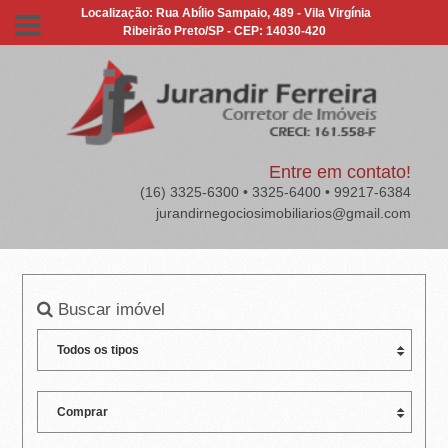
J
Localização: Rua Abílio Sampaio, 489 - Vila Virgínia
Ribeirão Preto/SP - CEP: 14030-420
U
R
A
N
Entre em contato!
(16) 3325-6300 • 3325-6400 • 99217-6384
D
jurandirnegociosimobiliarios@gmail.com
I
R
Buscar imóvel
F
E
R