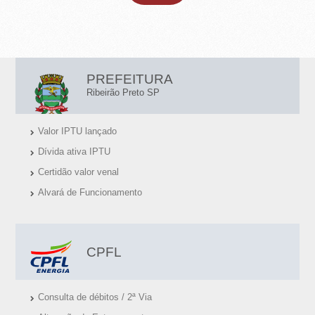
L
PREFEITURA
I
Ribeirão Preto SP
N
Valor IPTU lançado
K
Dívida ativa IPTU
S
Certidão valor venal
Ú
Alvará de Funcionamento
T
E
I
CPFL
S
Consulta de débitos / 2ª Via