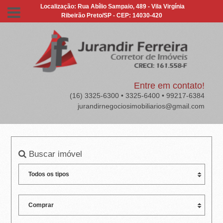
J
Localização: Rua Abílio Sampaio, 489 - Vila Virgínia
Ribeirão Preto/SP - CEP: 14030-420
U
R
A
N
Entre em contato!
(16) 3325-6300 • 3325-6400 • 99217-6384
D
jurandirnegociosimobiliarios@gmail.com
I
R
Buscar imóvel
F
E
R