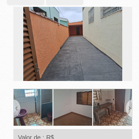
-
R
I
B
E
I
R
Ã
O
P
R
Valor de : R$