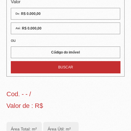
R
Valor
E
De:
I
Até:
R
ou
A
I
M
Ó
V
Cod. - - /
E
Valor de : R$
I
S
Área Total: m²
Área Útil: m²