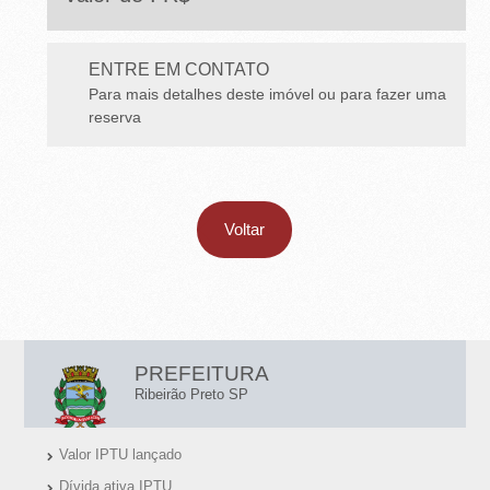
E
T
ENTRE EM CONTATO
O
Para mais detalhes deste imóvel ou para fazer uma
-
reserva
S
P
Voltar
L
PREFEITURA
I
Ribeirão Preto SP
N
Valor IPTU lançado
K
Dívida ativa IPTU