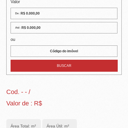
R
Valor
E
De:
I
Até:
R
ou
A
I
M
Ó
V
Cod. - - /
E
Valor de : R$
I
S
Área Total: m²
Área Útil: m²