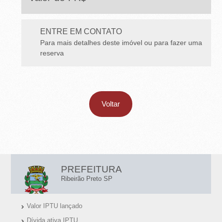
E
T
ENTRE EM CONTATO
O
Para mais detalhes deste imóvel ou para fazer uma
-
reserva
S
P
Voltar
L
PREFEITURA
I
Ribeirão Preto SP
N
Valor IPTU lançado
K
Dívida ativa IPTU