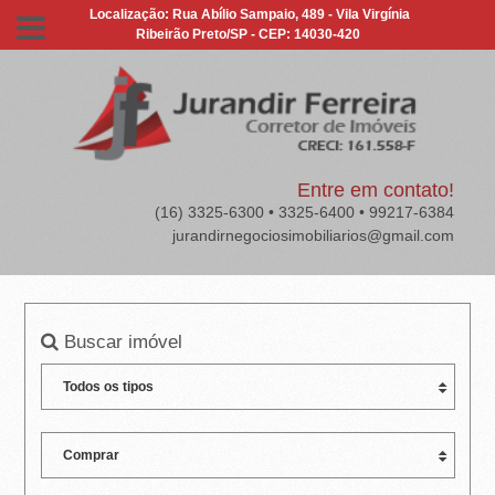
J
Localização: Rua Abílio Sampaio, 489 - Vila Virgínia
Ribeirão Preto/SP - CEP: 14030-420
U
R
A
N
Entre em contato!
(16) 3325-6300 • 3325-6400 • 99217-6384
D
jurandirnegociosimobiliarios@gmail.com
I
R
Buscar imóvel
F
E
R