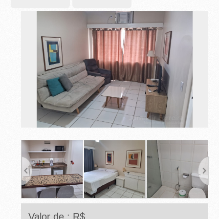
-
R
I
B
E
I
R
Ã
O
P
R
Valor de : R$