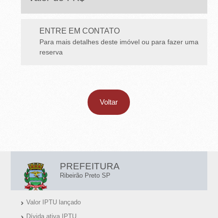
E
T
ENTRE EM CONTATO
O
Para mais detalhes deste imóvel ou para fazer uma
-
reserva
S
P
Voltar
L
PREFEITURA
I
Ribeirão Preto SP
N
Valor IPTU lançado
K
Dívida ativa IPTU