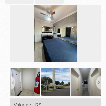
-
R
I
B
E
I
R
Ã
O
P
R
Valor de : R$