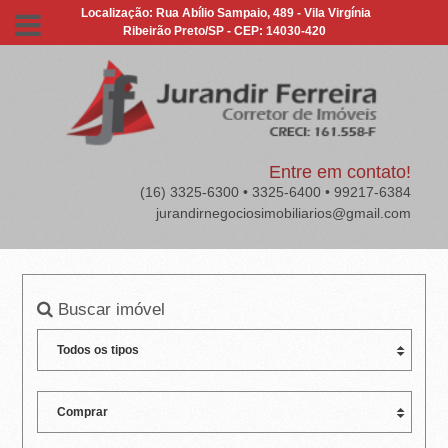
J
Localização: Rua Abílio Sampaio, 489 - Vila Virgínia
Ribeirão Preto/SP - CEP: 14030-420
U
R
A
N
Entre em contato!
(16) 3325-6300 • 3325-6400 • 99217-6384
D
jurandirnegociosimobiliarios@gmail.com
I
R
Buscar imóvel
F
E
R