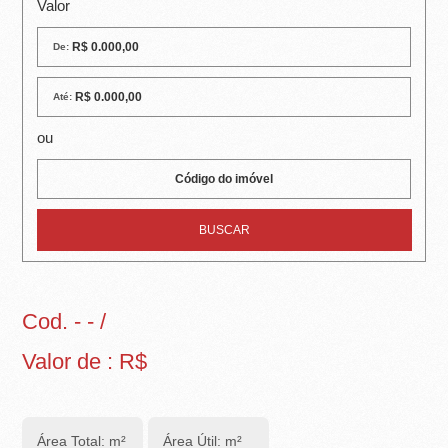
R
Valor
E
De:
I
Até:
R
ou
A
I
M
Ó
V
Cod. - - /
E
Valor de : R$
I
S
Área Total: m²
Área Útil: m²