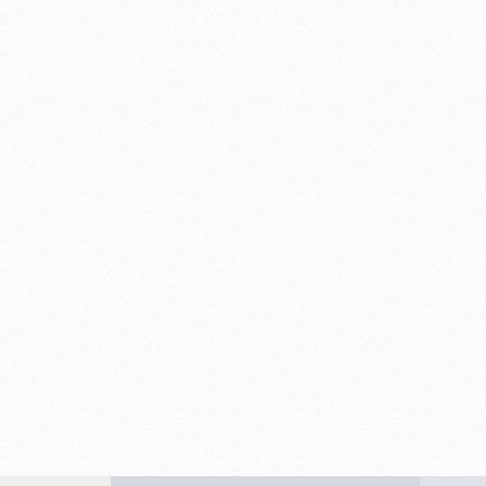
-
R
I
B
E
I
R
Ã
O
P
R