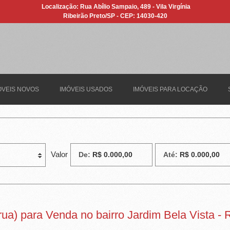
Localização: Rua Abílio Sampaio, 489 - Vila Virgínia
Ribeirão Preto/SP - CEP: 14030-420
ÓVEIS NOVOS
IMÓVEIS USADOS
IMÓVEIS PARA LOCAÇÃO
Valor
De:
Até:
ua) para Venda no bairro Jardim Bela Vista - 