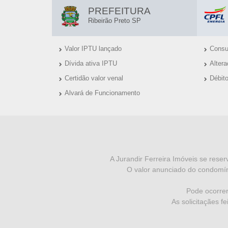
E
L
PREFEITURA
T
I
Ribeirão Preto SP
N
O
Valor IPTU lançado
Consul
K
-
Dívida ativa IPTU
Alter
S
S
Certidão valor venal
Débit
Ú
Alvará de Funcionamento
P
T
E
I
I
N
S
F
A Jurandir Ferreira Imóveis se reser
O valor anunciado do condomín
O
R
Pode ocorrer
As solicitaçães f
M
A