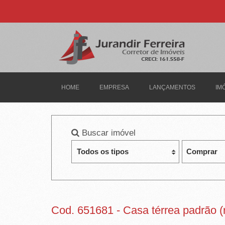
J
U
R
A
N
HOME
EMPRESA
LANÇAMENTOS
IM
D
I
Buscar imóvel
R
F
E
R
Cod. 651681 - Casa térrea padrão (r