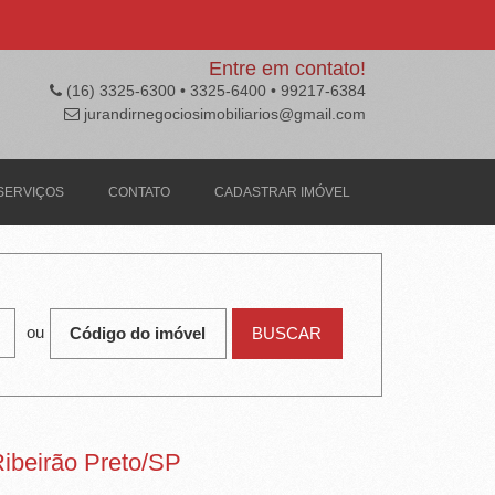
Entre em contato!
(16) 3325-6300 • 3325-6400 • 99217-6384
jurandirnegociosimobiliarios@gmail.com
SERVIÇOS
CONTATO
CADASTRAR IMÓVEL
ou
Ribeirão Preto/SP