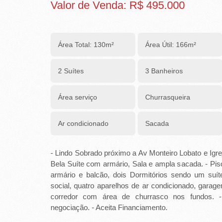
R
Valor de Venda: R$ 495.000
E
I
Área Total: 130m²
Área Útil: 166m²
R
2 Suítes
3 Banheiros
A
I
Área serviço
Churrasqueira
M
Ar condicionado
Sacada
Ó
V
- Lindo Sobrado próximo a Av Monteiro Lobato e Igr
Bela Suíte com armário, Sala e ampla sacada. - Pis
E
armário e balcão, dois Dormitórios sendo um suí
social, quatro aparelhos de ar condicionado, garag
I
corredor com área de churrasco nos fundos. -
S
negociação. - Aceita Financiamento.