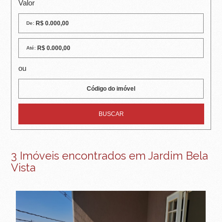
R
Valor
E
De:
I
Até:
R
ou
A
I
M
Ó
V
3 Imóveis encontrados em Jardim Bela
Vista
E
I
S