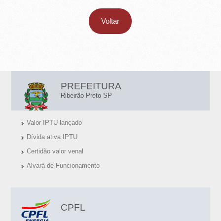
Voltar
L
PREFEITURA
I
Ribeirão Preto SP
N
Valor IPTU lançado
K
Dívida ativa IPTU
S
Certidão valor venal
Ú
Alvará de Funcionamento
T
E
I
CPFL