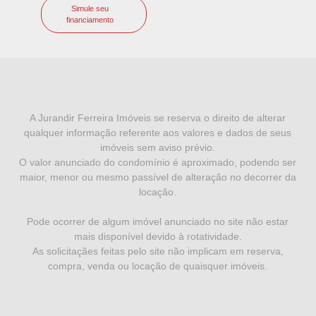
Simule seu
financiamento
I
N
F
A Jurandir Ferreira Imóveis se reserva o direito de alterar
qualquer informação referente aos valores e dados de seus
O
imóveis sem aviso prévio.
R
O valor anunciado do condomínio é aproximado, podendo ser
maior, menor ou mesmo passível de alteração no decorrer da
M
locação.
A
Pode ocorrer de algum imóvel anunciado no site não estar
Ç
mais disponível devido à rotatividade.
Õ
As solicitaçães feitas pelo site não implicam em reserva,
compra, venda ou locação de quaisquer imóveis.
E
S