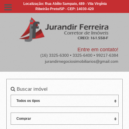
J
Localização: Rua Abílio Sampaio, 489 - Vila Virgínia
Ribeirão Preto/SP - CEP: 14030-420
U
R
A
N
Entre em contato!
(16) 3325-6300 • 3325-6400 • 99217-6384
D
jurandirnegociosimobiliarios@gmail.com
I
R
Buscar imóvel
F
E
R