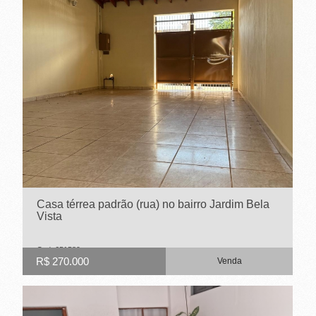
E
T
O
-
S
P
Casa térrea padrão (rua) no bairro Jardim Bela
Vista
Cod. 651589
R$ 270.000
Venda