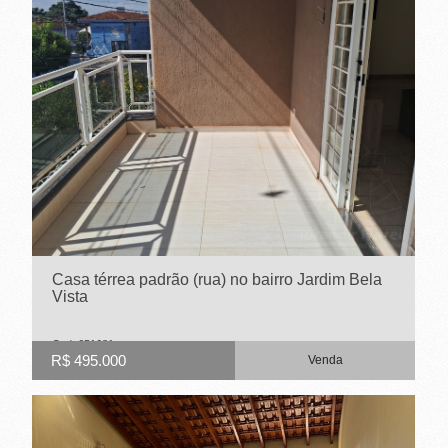
-
R
I
B
E
I
R
Casa térrea padrão (rua) no bairro Jardim Bela
Ã
Vista
O
Cod. 651681
P
R$ 495.000
Venda
R