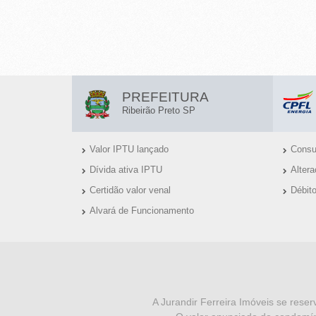
-
R
I
L
B
PREFEITURA
I
Ribeirão Preto SP
E
N
I
Valor IPTU lançado
Consul
K
Dívida ativa IPTU
Alter
R
S
Certidão valor venal
Débit
Ú
Ã
Alvará de Funcionamento
T
O
E
I
P
I
N
R
S
F
A Jurandir Ferreira Imóveis se reser