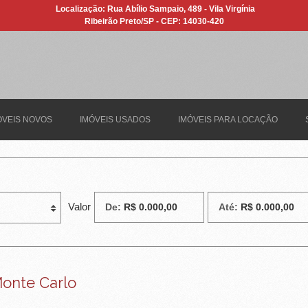
Localização: Rua Abílio Sampaio, 489 - Vila Virgínia
Ribeirão Preto/SP - CEP: 14030-420
ÓVEIS NOVOS
IMÓVEIS USADOS
IMÓVEIS PARA LOCAÇÃO
Valor
De:
Até:
onte Carlo