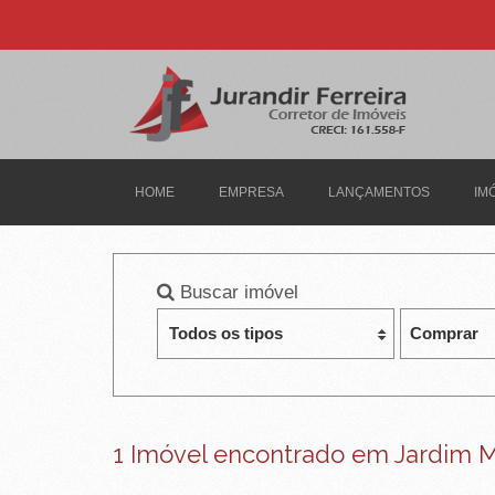
J
U
R
A
N
HOME
EMPRESA
LANÇAMENTOS
IM
D
I
Buscar imóvel
R
F
E
R
1 Imóvel encontrado em Jardim M