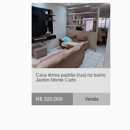
R
E
I
R
A
I
M
Casa térrea padrão (rua) no bairro
Ó
Jardim Monte Carlo
V
Cod. 651441
E
R$ 320.000
Venda
I
S